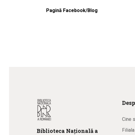
Pagină Facebook/Blog
Desp
Cine 
Biblioteca
N
ațională
a
Filial