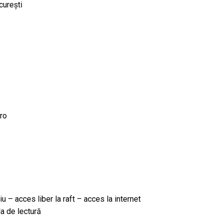
ucurești
ro
iu – acces liber la raft – acces la internet
a de lectură