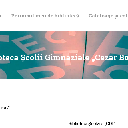
DESPRE NOI
i
Permisul meu de bibliotecă
Cataloage și col
PERMISUL MEU
DE BIBLIOTECĂ
CATALOAGE ȘI
oteca Școlii Gimnaziale „Cezar Bo
COLECȚII
BIBLIOTECA
DIGITALĂ
liac”
EVENIMENTE
Biblioteci Școlare „CDI”