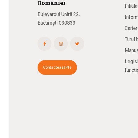
R
omâniei
Filial
Bulevardul Unirii 22,
Inform
București 030833
Carier
Turul 
Manual
Legisl
Contactează-Ne
funcți