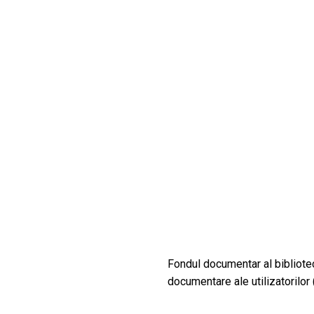
CULTURALE
SPAȚII
NOUTĂȚI
Fondul documentar al bibliote
documentare ale utilizatorilor (