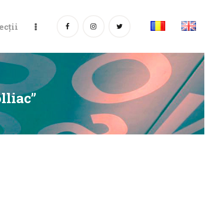
ecții
lliac”