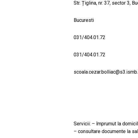
Str. Țiglina, nr. 37, sector 3, B
Bucuresti
031/404.01.72
031/404.01.72
scoala.cezar.bolliac@s3.ismb.
Servicii: – împrumut la domicil
– consultare documente la sal