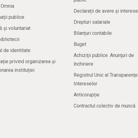
a Omnia
Declarații de avere și interese
ații publice
Drepturi salariale
ă și voluntariat
Bilanțuri contabile
bibliotecii
Buget
 de identitate
Achiziţii publice. Anunţuri de
ație privind organizarea și
închiriere
onarea instituției
Registrul Unic al Transparenţe
Intereselor
Anticorupție
Contractul colectiv de muncă