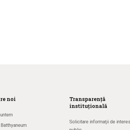
re noi
Transparență
instituțională
suntem
Solicitare informaţii de intere
a Batthyaneum
public