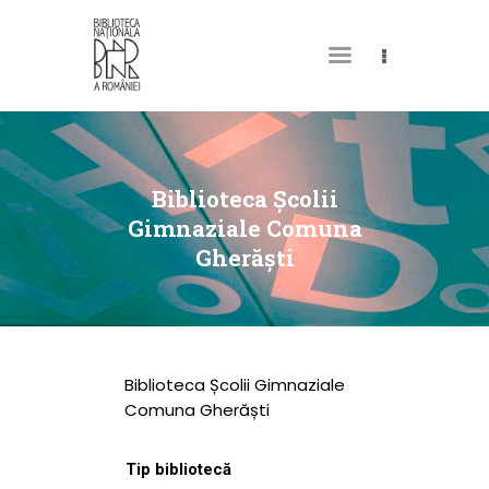
DESPRE NOI
PERMISUL MEU DE
Biblioteca Școlii
BIBLIOTECĂ
Gimnaziale Comuna
Gherăști
CATALOAGE ȘI
COLECȚII
BIBLIOTECA DIGITALĂ
EVENIMENTE
Biblioteca Școlii Gimnaziale
CULTURALE
Comuna Gherăști
SPAȚII
Tip bibliotecă
NOUTĂȚI