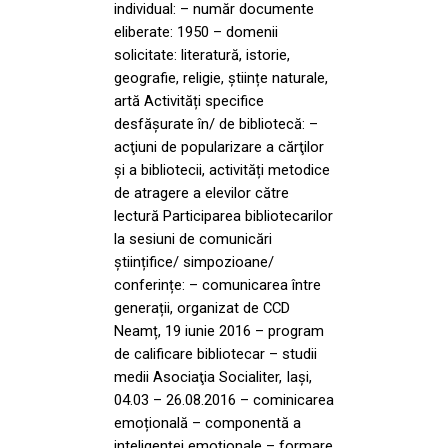
individual: – număr documente
eliberate: 1950 – domenii
solicitate: literatură, istorie,
geografie, religie, științe naturale,
artă Activități specifice
desfășurate în/ de bibliotecă: –
acţiuni de popularizare a cărţilor
şi a bibliotecii, activități metodice
de atragere a elevilor către
lectură Participarea bibliotecarilor
la sesiuni de comunicări
științifice/ simpozioane/
conferințe: – comunicarea între
generații, organizat de CCD
Neamț, 19 iunie 2016 – program
de calificare bibliotecar – studii
medii Asociaţia Socialiter, Iaşi,
04.03 – 26.08.2016 – cominicarea
emoțională – componentă a
inteligenței emoționale – formare