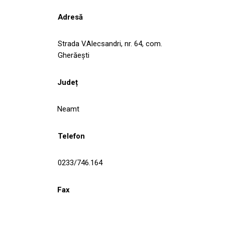
Adresă
Strada V.Alecsandri, nr. 64, com.
Gherăești
Județ
Neamt
Telefon
0233/746.164
Fax