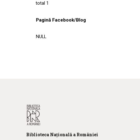
total 1
Pagină Facebook/Blog
NULL
Biblioteca
N
ațională
a R
omâniei