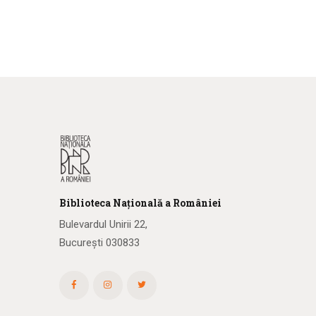
Biblioteca
N
ațională
a R
omâniei
Bulevardul Unirii 22,
București 030833