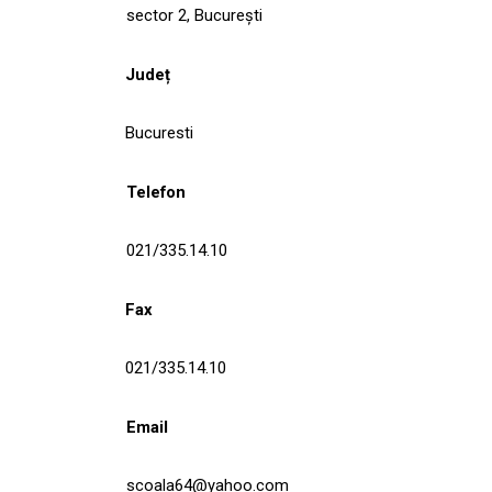
sector 2, București
Județ
Bucuresti
Telefon
021/335.14.10
Fax
021/335.14.10
Email
scoala64@yahoo.com