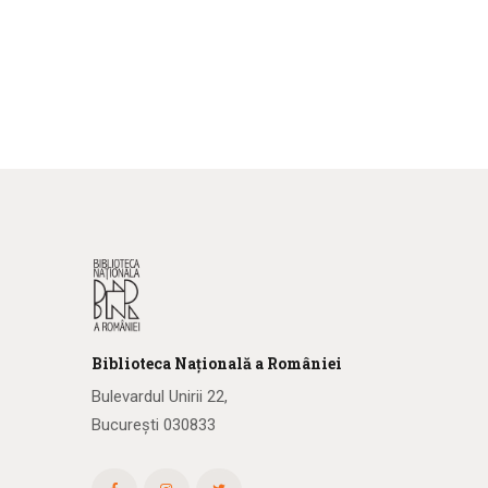
Biblioteca
N
ațională
a R
omâniei
Bulevardul Unirii 22,
București 030833