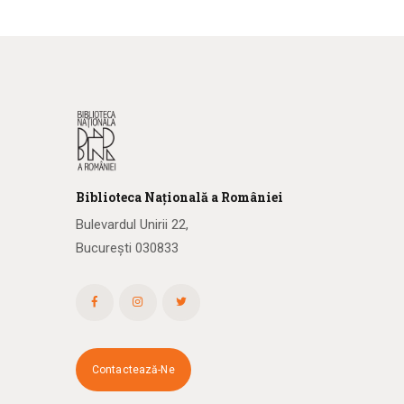
Biblioteca
N
ațională
a R
omâniei
Bulevardul Unirii 22,
București 030833
Contactează-Ne