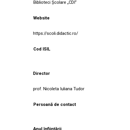
Biblioteci Școlare „CDI”
Website
https://scoli.didactic.ro/
Cod ISIL
Director
prof. Nicoleta Iuliana Tudor
Persoană de contact
Anul înființării