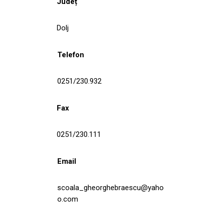
Județ
Dolj
Telefon
0251/230.932
Fax
0251/230.111
Email
scoala_gheorghebraescu@yaho
o.com