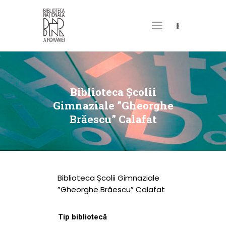
DESPRE NOI
PERMISUL MEU DE
Biblioteca Școlii
BIBLIOTECĂ
Gimnaziale ”Gheorghe
Brăescu” Calafat
CATALOAGE ȘI
COLECȚII
BIBLIOTECA DIGITALĂ
EVENIMENTE
Biblioteca Școlii Gimnaziale
CULTURALE
”Gheorghe Brăescu” Calafat
SPAȚII
Tip bibliotecă
NOUTĂȚI