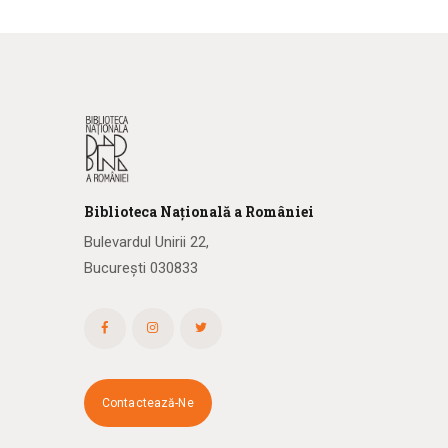
Biblioteca
N
ațională
a R
omâniei
Bulevardul Unirii 22,
București 030833
Contactează-Ne