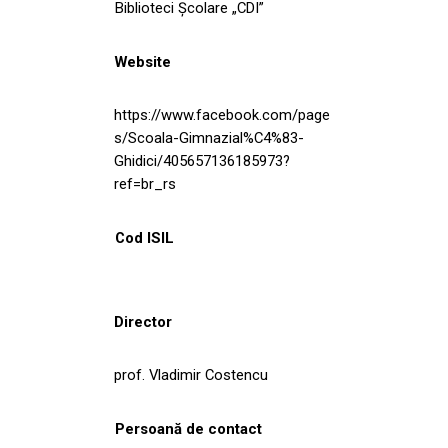
Biblioteci Școlare „CDI”
Website
https://www.facebook.com/page
s/Scoala-Gimnazial%C4%83-
Ghidici/405657136185973?
ref=br_rs
Cod ISIL
Director
prof. Vladimir Costencu
Persoană de contact