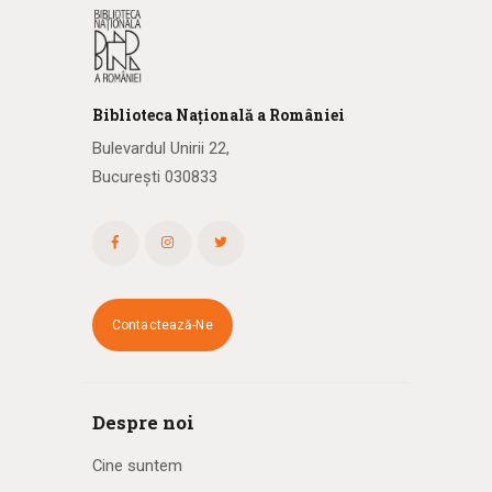
Biblioteca
N
ațională
a R
omâniei
Bulevardul Unirii 22,
București 030833
Contactează-Ne
Despre noi
Cine suntem