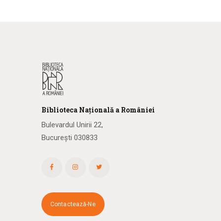
Biblioteca
N
ațională
a R
omâniei
Bulevardul Unirii 22,
București 030833
Contactează-Ne