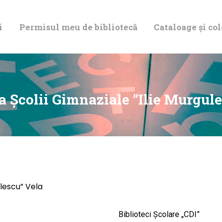
DESPRE NOI
i
Permisul meu de bibliotecă
Cataloage și col
PERMISUL MEU
DE BIBLIOTECĂ
CATALOAGE ȘI
a Școlii Gimnaziale ”Ilie Murgul
COLECȚII
BIBLIOTECA
DIGITALĂ
ulescu” Vela
EVENIMENTE
Biblioteci Școlare „CDI”