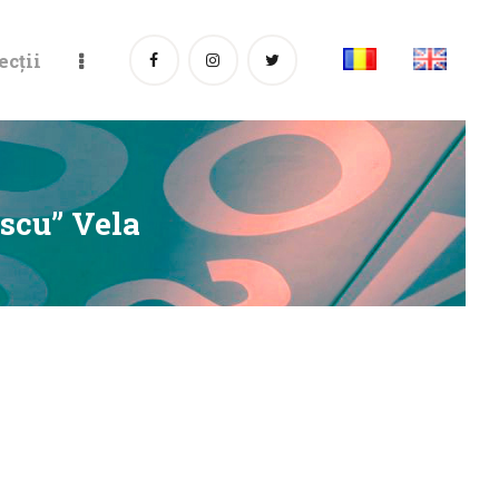
ecții
escu” Vela