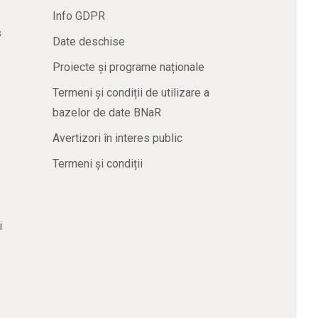
Info GDPR
s
Date deschise
Proiecte și programe naționale
Termeni și condiții de utilizare a
bazelor de date BNaR
Avertizori în interes public
Termeni și condiții
i