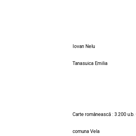
CULTURALE
SPAȚII
NOUTĂȚI
Iovan Nelu
Tanasuica Emilia
Carte românească : 3.200 u.b. 
comuna Vela