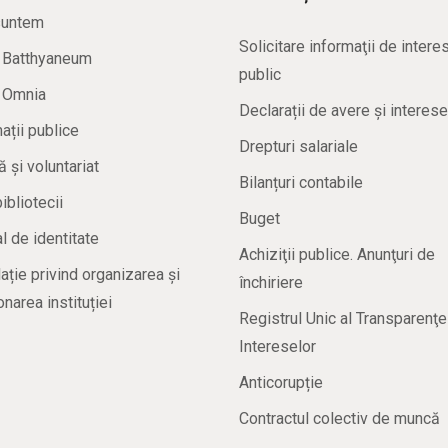
suntem
Solicitare informaţii de intere
a Batthyaneum
public
a Omnia
Declarații de avere și interese
ații publice
Drepturi salariale
ă și voluntariat
Bilanțuri contabile
bibliotecii
Buget
 de identitate
Achiziţii publice. Anunţuri de
ație privind organizarea și
închiriere
onarea instituției
Registrul Unic al Transparenţe
Intereselor
Anticorupție
Contractul colectiv de muncă