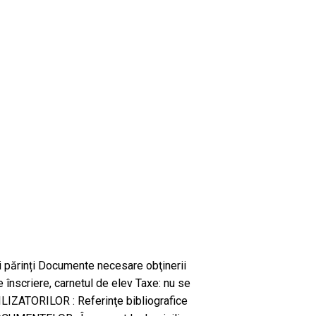
 și părinți Documente necesare obţinerii
de înscriere, carnetul de elev Taxe: nu se
IZATORILOR : Referinţe bibliografice