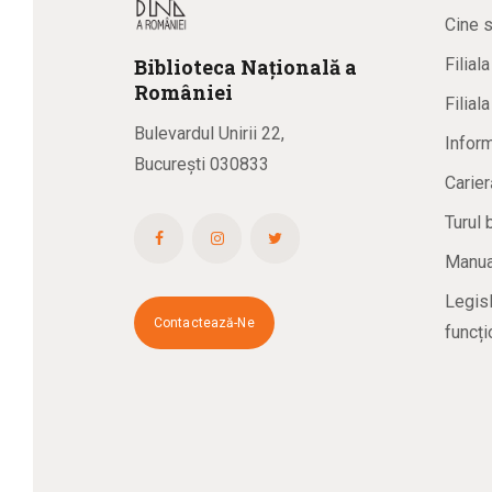
Cine 
Biblioteca
N
ațională
a
Filial
R
omâniei
Filial
Bulevardul Unirii 22,
Inform
București 030833
Carier
Turul 
Manual
Legisl
Contactează-Ne
funcți