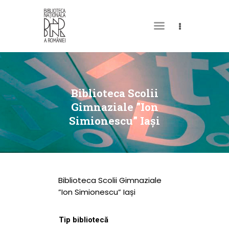
DESPRE NOI
PERMISUL MEU DE
Biblioteca Scolii
BIBLIOTECĂ
Gimnaziale ”Ion
Simionescu” Iași
CATALOAGE ȘI
COLECȚII
BIBLIOTECA DIGITALĂ
EVENIMENTE
Biblioteca Scolii Gimnaziale
CULTURALE
”Ion Simionescu” Iași
SPAȚII
Tip bibliotecă
NOUTĂȚI