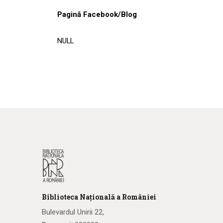
Pagină Facebook/Blog
NULL
Biblioteca
N
ațională
a R
omâniei
Bulevardul Unirii 22,