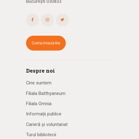
București 030833
Contactează-Ne
Despre noi
Cine suntem
Filiala Batthyaneum
Filiala Omnia
Informații publice
Carieră și voluntariat
Turul bibliotecii