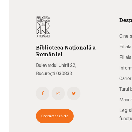
Desp
Cine 
Biblioteca
N
ațională
a
Filial
R
omâniei
Filial
Bulevardul Unirii 22,
Inform
București 030833
Carier
Turul 
Manual
Legisl
Contactează-Ne
funcți