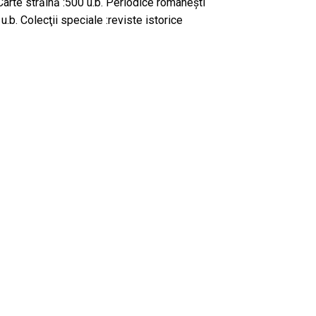
arte străină :500 u.b. Periodice româneşti
u.b. Colecţii speciale :reviste istorice