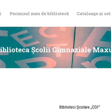
DESPRE NOI
i
Permisul meu de bibliotecă
Cataloage și col
PERMISUL MEU
DE BIBLIOTECĂ
CATALOAGE ȘI
iblioteca Școlii Gimnaziale Max
COLECȚII
BIBLIOTECA
DIGITALĂ
EVENIMENTE
Biblioteci Școlare „CDI”