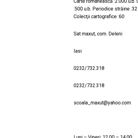
Carte românească :2.000 u.b. C
:500 u.b. Periodice străine :32 
Colecţii cartografice :60
Sat maxut, com. Deleni
Iasi
0232/732.318
0232/732.318
scoala_maxut@yahoo.com
Luni – Vineri: 12.00 – 14.00