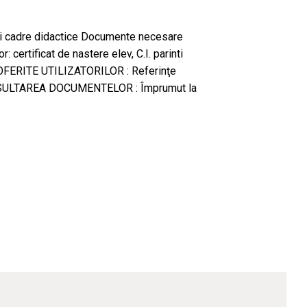
i si cadre didactice Documente necesare
r: certificat de nastere elev, C.I. parinti
 OFERITE UTILIZATORILOR : Referinţe
CONSULTAREA DOCUMENTELOR : Împrumut la