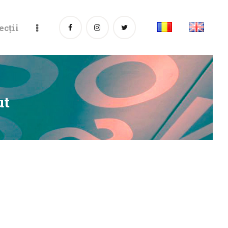
ecții
ut