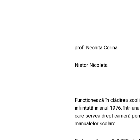
CULTURALE
SPAȚII
NOUTĂȚI
prof. Nechita Corina
Nistor Nicoleta
Funcționează în clădirea scoli
înființată în anul 1976, într-un
care servea drept cameră pent
manualelor școlare.