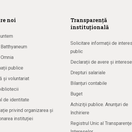
re noi
Transparență
instituțională
suntem
Solicitare informaţii de intere
a Batthyaneum
public
a Omnia
Declarații de avere și interese
ații publice
Drepturi salariale
ă și voluntariat
Bilanțuri contabile
bibliotecii
Buget
 de identitate
Achiziţii publice. Anunţuri de
ație privind organizarea și
închiriere
onarea instituției
Registrul Unic al Transparenţe
Intereselor