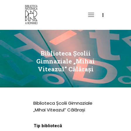
DESPRE NOI
PERMISUL MEU DE
Biblioteca Școlii
BIBLIOTECĂ
Gimnaziale „Mihai
Viteazul” Călărași
CATALOAGE ȘI
COLECȚII
BIBLIOTECA DIGITALĂ
EVENIMENTE
Biblioteca Școlii Gimnaziale
CULTURALE
„Mihai Viteazul” Călărași
SPAȚII
Tip bibliotecă
NOUTĂȚI