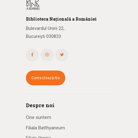
Biblioteca
N
ațională
a R
omâniei
Bulevardul Unirii 22,
București 030833
Contactează-Ne
Despre noi
Cine suntem
Filiala Batthyaneum
Filiala Omnia