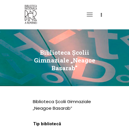
DESPRE NOI
PERMISUL MEU DE
Biblioteca Școlii
BIBLIOTECĂ
Gimnaziale „Neagoe
Basarab”
CATALOAGE ȘI
COLECȚII
BIBLIOTECA DIGITALĂ
EVENIMENTE
Biblioteca Școlii Gimnaziale
CULTURALE
„Neagoe Basarab”
SPAȚII
Tip bibliotecă
NOUTĂȚI