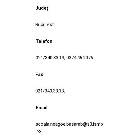
Județ
Bucuresti
Telefon
021/340.33.13; 0374.464.076
Fax
021/340.33.13;
Email
scoala.neagoe.basarab@s3.ismb
.ro