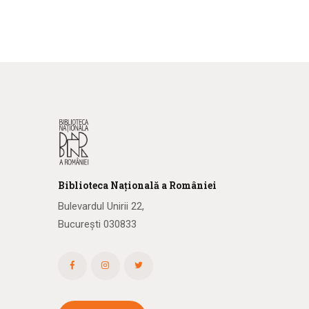
Biblioteca
N
ațională
a R
omâniei
Bulevardul Unirii 22,
București 030833