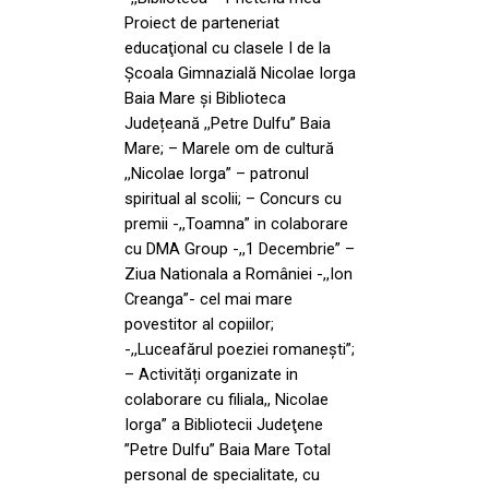
Proiect de parteneriat
educaţional cu clasele I de la
Şcoala Gimnazială Nicolae Iorga
Baia Mare și Biblioteca
Județeană ,,Petre Dulfu” Baia
Mare; – Marele om de cultură
,,Nicolae Iorga” – patronul
spiritual al scolii; – Concurs cu
premii -,,Toamna” in colaborare
cu DMA Group -,,1 Decembrie” –
Ziua Nationala a României -,,Ion
Creanga”- cel mai mare
povestitor al copiilor;
-,,Luceafărul poeziei romaneşti”;
– Activități organizate in
colaborare cu filiala,, Nicolae
Iorga” a Bibliotecii Judeţene
”Petre Dulfu” Baia Mare Total
personal de specialitate, cu