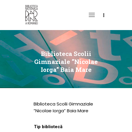
DESPRE NOI
PERMISUL MEU DE
Biblioteca Scolii
BIBLIOTECĂ
Gimnaziale ”Nicolae
Iorga” Baia Mare
CATALOAGE ȘI
COLECȚII
BIBLIOTECA DIGITALĂ
EVENIMENTE
Biblioteca Scolii Gimnaziale
CULTURALE
”Nicolae Iorga” Baia Mare
SPAȚII
Tip bibliotecă
NOUTĂȚI