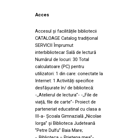
Acces
Accesul și facilitățile bibliotecii
CATALOAGE Catalog tradițional
SERVICII Împrumut
interbibliotecar Sală de lectură
Numărul de locuri: 30 Total
calculatoare (PC) pentru
utilizatori: 1 din care: conectate la
Internet: 1 Activități specifice
desfășurate în/ de bibliotecă:
-,,Atelierul de lectura”- -,,File de
viață, file de carte”- Proiect de
parteneriat educatinal cu clasa a
III-a- Şcoala Gimnazială „Nicolae
Iorga” și Biblioteca Judeteană
”Petre Dulfu” Baia Mare;
-,,Biblioteca – Prietena mea”-