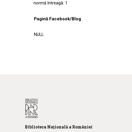
normă întreagă: 1
Pagină Facebook/Blog
NULL
Biblioteca
N
ațională
a R
omâniei