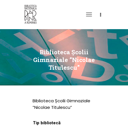
DESPRE NOI
PERMISUL MEU DE
Biblioteca Școlii
BIBLIOTECĂ
Gimnaziale ”Nicolae
Titulescu”
CATALOAGE ȘI
COLECȚII
BIBLIOTECA DIGITALĂ
EVENIMENTE
Biblioteca Școlii Gimnaziale
CULTURALE
”Nicolae Titulescu”
SPAȚII
Tip bibliotecă
NOUTĂȚI