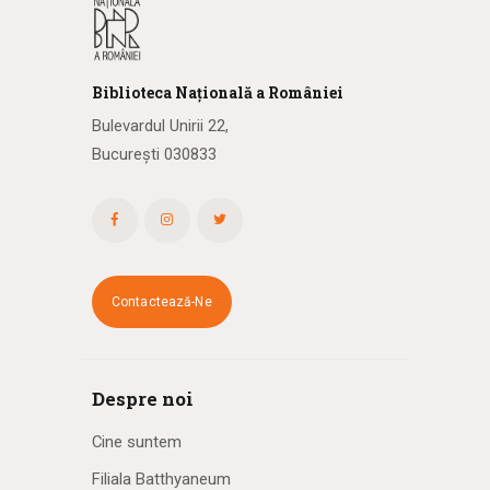
Biblioteca
N
ațională
a R
omâniei
Bulevardul Unirii 22,
București 030833
Contactează-Ne
Despre noi
Cine suntem
Filiala Batthyaneum