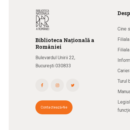
Desp
Cine 
Biblioteca
N
ațională
a
Filial
R
omâniei
Filial
Bulevardul Unirii 22,
Inform
București 030833
Carier
Turul 
Manual
Legisl
Contactează-Ne
funcți