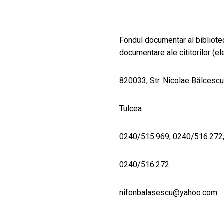
Fondul documentar al bibliote
documentare ale cititorilor (ele
820033, Str. Nicolae Bălcescu,
Tulcea
0240/515.969; 0240/516.272
0240/516.272
nifonbalasescu@yahoo.com