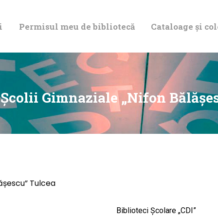
DESPRE NOI
i
Permisul meu de bibliotecă
Cataloage și col
PERMISUL MEU
DE BIBLIOTECĂ
CATALOAGE ȘI
 Școlii Gimnaziale „Nifon Bălășe
COLECȚII
BIBLIOTECA
DIGITALĂ
lășescu” Tulcea
EVENIMENTE
Biblioteci Școlare „CDI”