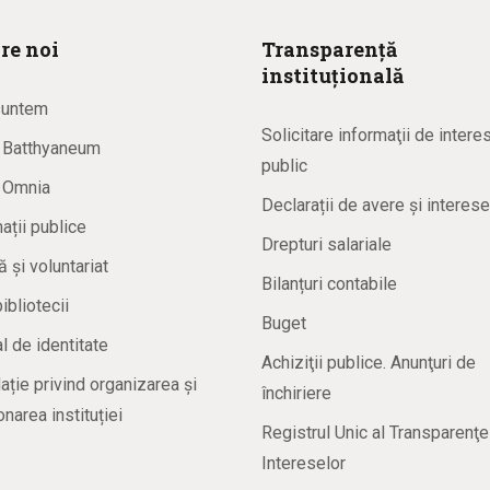
re noi
Transparență
instituțională
suntem
Solicitare informaţii de intere
a Batthyaneum
public
a Omnia
Declarații de avere și interese
ații publice
Drepturi salariale
ă și voluntariat
Bilanțuri contabile
bibliotecii
Buget
 de identitate
Achiziţii publice. Anunţuri de
ație privind organizarea și
închiriere
onarea instituției
Registrul Unic al Transparenţe
Intereselor