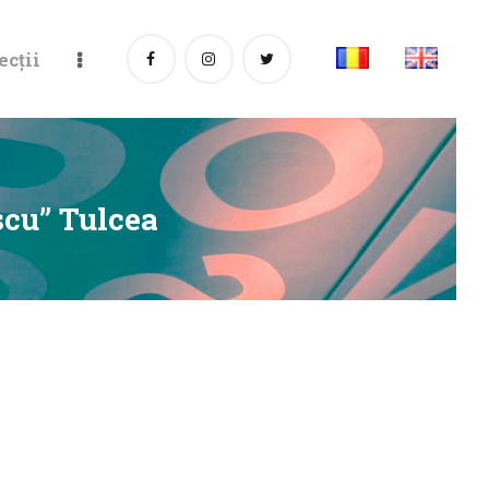
ecții
scu” Tulcea