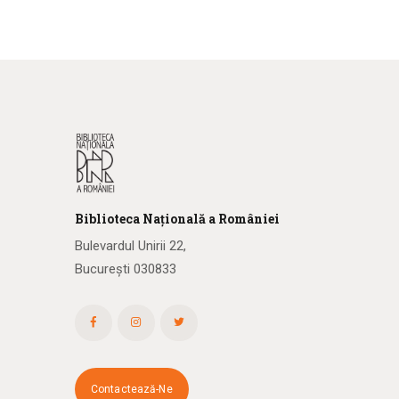
Biblioteca
N
ațională
a R
omâniei
Bulevardul Unirii 22,
București 030833
Contactează-Ne