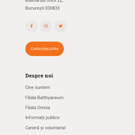
Bulevardul Unirii 22,
București 030833
Contactează-Ne
Despre noi
Cine suntem
Filiala Batthyaneum
Filiala Omnia
Informații publice
Carieră și voluntariat