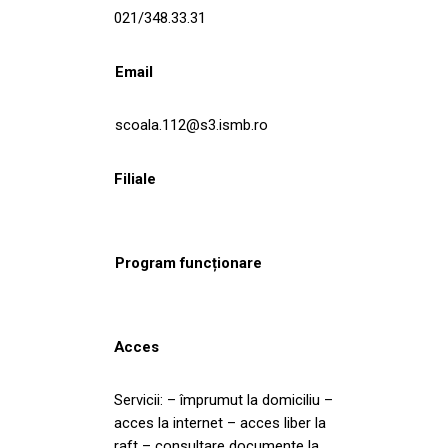
021/348.33.31
Email
scoala.112@s3.ismb.ro
Filiale
Program funcționare
Acces
Servicii: – împrumut la domiciliu –
acces la internet – acces liber la
raft – consultare documente la