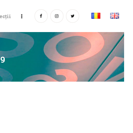
ecții
79