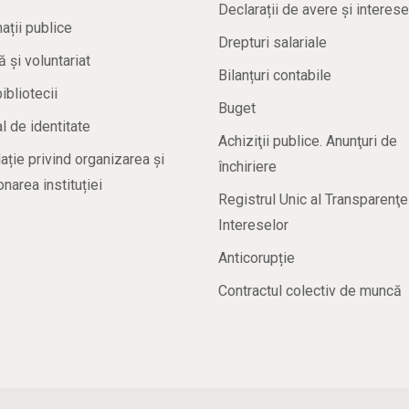
Declarații de avere și interese
ații publice
Drepturi salariale
ă și voluntariat
Bilanțuri contabile
bibliotecii
Buget
 de identitate
Achiziţii publice. Anunţuri de
ație privind organizarea și
închiriere
onarea instituției
Registrul Unic al Transparenţe
Intereselor
Anticorupție
Contractul colectiv de muncă