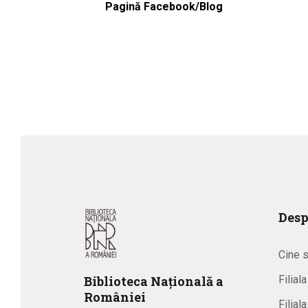
Pagină Facebook/Blog
Desp
Cine 
Biblioteca
N
ațională
a
Filial
R
omâniei
Filial