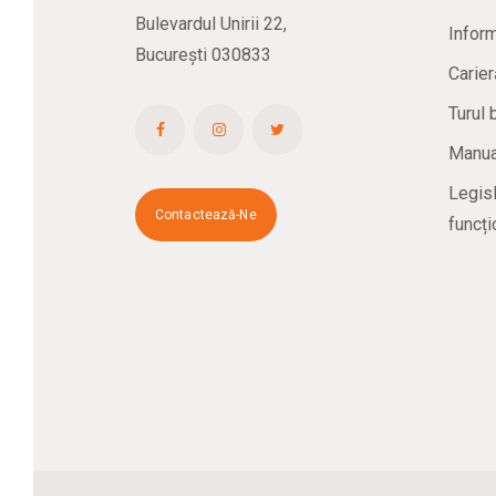
Bulevardul Unirii 22,
Inform
București 030833
Carier
Turul 
Manual
Legisl
Contactează-Ne
funcți