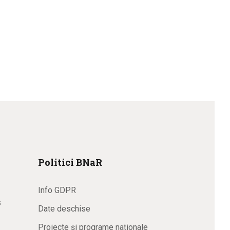
Politici BNaR
Info GDPR
s
Date deschise
Proiecte și programe naționale