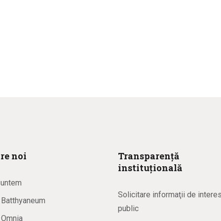
re noi
Transparență
instituțională
suntem
Solicitare informaţii de intere
a Batthyaneum
public
a Omnia