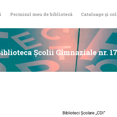
DESPRE NOI
i
Permisul meu de bibliotecă
Cataloage și col
PERMISUL MEU
DE BIBLIOTECĂ
CATALOAGE ȘI
iblioteca Școlii Gimnaziale nr. 1
COLECȚII
BIBLIOTECA
DIGITALĂ
EVENIMENTE
Biblioteci Școlare „CDI”