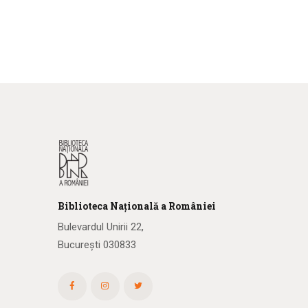
Biblioteca
N
ațională
a R
omâniei
Bulevardul Unirii 22,
București 030833