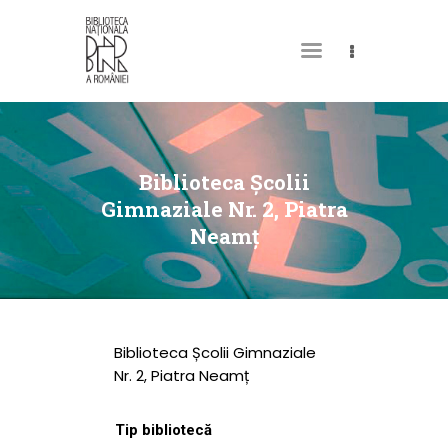
DESPRE NOI
PERMISUL MEU DE
Biblioteca Școlii
BIBLIOTECĂ
Gimnaziale Nr. 2, Piatra
Neamț
CATALOAGE ȘI
COLECȚII
BIBLIOTECA DIGITALĂ
EVENIMENTE
Biblioteca Școlii Gimnaziale
CULTURALE
Nr. 2, Piatra Neamț
SPAȚII
Tip bibliotecă
NOUTĂȚI