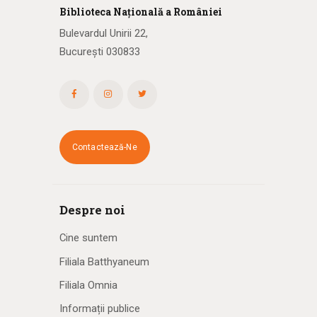
Biblioteca
N
ațională
a R
omâniei
Bulevardul Unirii 22,
București 030833
Contactează-Ne
Despre noi
Cine suntem
Filiala Batthyaneum
Filiala Omnia
Informații publice