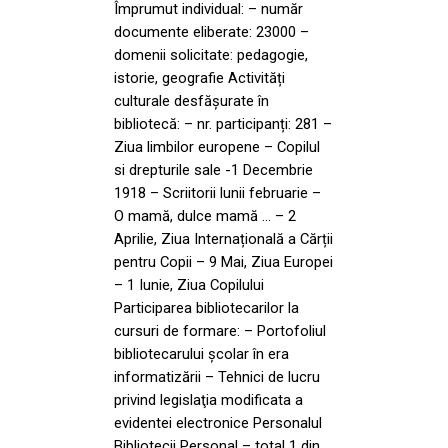
Împrumut individual: – număr
documente eliberate: 23000 –
domenii solicitate: pedagogie,
istorie, geografie Activități
culturale desfășurate în
bibliotecă: – nr. participanți: 281 –
Ziua limbilor europene – Copilul
si drepturile sale -1 Decembrie
1918 – Scriitorii lunii februarie –
O mamă, dulce mamă … – 2
Aprilie, Ziua Internațională a Cărții
pentru Copii – 9 Mai, Ziua Europei
– 1 Iunie, Ziua Copilului
Participarea bibliotecarilor la
cursuri de formare: – Portofoliul
bibliotecarului școlar în era
informatizării – Tehnici de lucru
privind legislaţia modificata a
evidentei electronice Personalul
Bibliotecii Personal – total 1 din