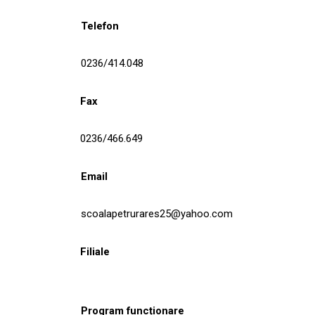
Telefon
0236/414.048
Fax
0236/466.649
Email
scoalapetrurares25@yahoo.com
Filiale
Program funcționare