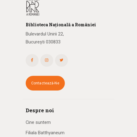
Biblioteca
N
ațională
a R
omâniei
Bulevardul Unirii 22,
București 030833
Contactează-Ne
Despre noi
Cine suntem
Filiala Batthyaneum