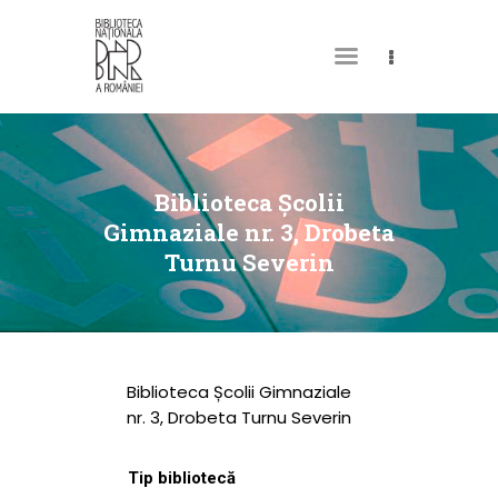
DESPRE NOI
PERMISUL MEU DE
Biblioteca Școlii
BIBLIOTECĂ
Gimnaziale nr. 3, Drobeta
Turnu Severin
CATALOAGE ȘI
COLECȚII
BIBLIOTECA DIGITALĂ
EVENIMENTE
Biblioteca Școlii Gimnaziale
CULTURALE
nr. 3, Drobeta Turnu Severin
SPAȚII
Tip bibliotecă
NOUTĂȚI