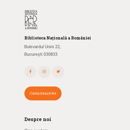
Biblioteca
N
ațională
a R
omâniei
Bulevardul Unirii 22,
București 030833
Contactează-Ne
Despre noi