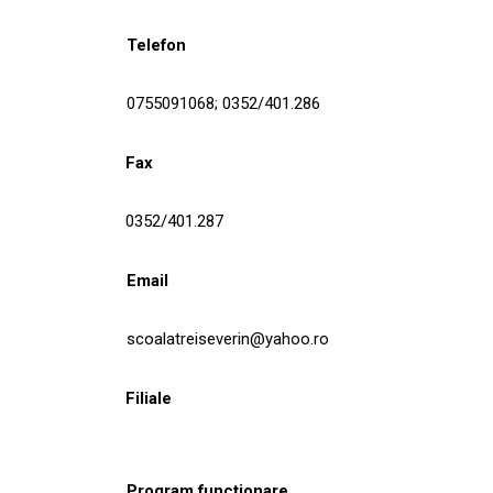
Telefon
0755091068; 0352/401.286
Fax
0352/401.287
Email
scoalatreiseverin@yahoo.ro
Filiale
Program funcționare