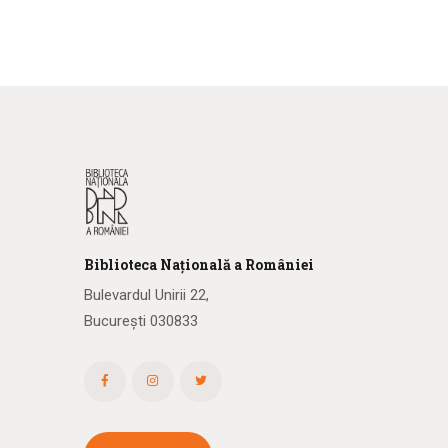
Biblioteca
N
ațională
a R
omâniei
Bulevardul Unirii 22,
București 030833