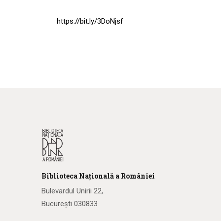
https://bit.ly/3DoNjsf
Biblioteca
N
ațională
a R
omâniei
Bulevardul Unirii 22,
București 030833