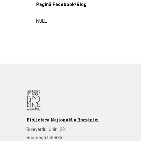
Pagină Facebook/Blog
NULL
Biblioteca
N
ațională
a R
omâniei
Bulevardul Unirii 22,
București 030833