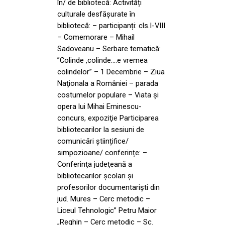
în/ de bibliotecă: Activități
culturale desfășurate în
bibliotecă: – participanți: cls.I-VIII
– Comemorare – Mihail
Sadoveanu – Serbare tematică:
”Colinde ,colinde….e vremea
colindelor” – 1 Decembrie – Ziua
Naţionala a României – parada
costumelor populare – Viata și
opera lui Mihai Eminescu-
concurs, expoziţie Participarea
bibliotecarilor la sesiuni de
comunicări științifice/
simpozioane/ conferințe: –
Conferinţa judeţeană a
bibliotecarilor şcolari și
profesorilor documentarişti din
jud. Mures – Cerc metodic –
Liceul Tehnologic” Petru Maior
„Reghin – Cerc metodic – Sc.