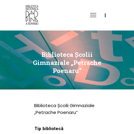
DESPRE NOI
PERMISUL MEU DE
Biblioteca Școlii
BIBLIOTECĂ
Gimnaziale „Petrache
Poenaru”
CATALOAGE ȘI
COLECȚII
BIBLIOTECA DIGITALĂ
EVENIMENTE
Biblioteca Școlii Gimnaziale
CULTURALE
„Petrache Poenaru”
SPAȚII
Tip bibliotecă
NOUTĂȚI