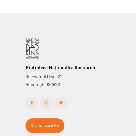
Biblioteca
N
ațională
a R
omâniei
Bulevardul Unirii 22,
București 030833
Contactează-Ne