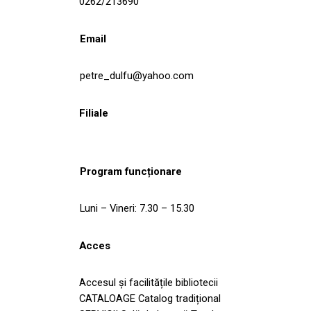
0262/213690
Email
petre_dulfu@yahoo.com
Filiale
Program funcționare
Luni – Vineri: 7.30 – 15.30
Acces
Accesul și facilitățile bibliotecii
CATALOAGE Catalog tradițional