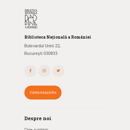
Biblioteca
N
ațională
a R
omâniei
Bulevardul Unirii 22,
București 030833
Contactează-Ne
Despre noi
Cine suntem