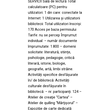
SERVICII Sală de lectură Total
calculatoare (PC) pentru
utilizatori: 1 din care: conectate la
Internet: 1 Utilizarea și utilizatorii
bibliotecii: Total utilizatori înscriși:
170 Acces pe baza permisului
Tarife: nu se percep Împrumut
individual: – număr documente
împrumutate: 1.800 – domenii
solicitate: literatură, stiințe,
psihologie, pedagogie, critică
literară, istorie, biologie,
geografie, artă, limbi străine.
Activități specifice desfășurate
în/ de bibliotecă: Activități
culturale desfășurate în
bibliotecă: – nr. participanți: 124 –
Atelier de creaţie “Cartea” –
Atelier de quilling “Mărţişorul“ –
Expoziţie de carte dedicată