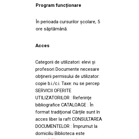
Program funcționare
În perioada cursurilor școlare, 5
ore săptămână.
Acces
Categorii de utilizatori: elevi și
profesori Documente necesare
obţinerii permisului de utilizator:
copie b.i./c.i. Taxe: nu se percep
SERVICII OFERITE
UTILIZATORILOR : Referinţe
bibliografice CATALOAGE : În
format tradiţional Cărțile sunt în
acces liber la raft CONSULTAREA
DOCUMENTELOR : Împrumut la
domiciliu Biblioteca este