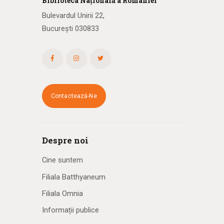
Biblioteca
N
ațională
a R
omâniei
Bulevardul Unirii 22,
București 030833
Contactează-Ne
Despre noi
Cine suntem
Filiala Batthyaneum
Filiala Omnia
Informații publice