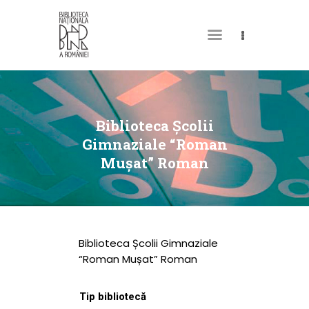
DESPRE NOI
PERMISUL MEU DE
Biblioteca Școlii
BIBLIOTECĂ
Gimnaziale “Roman
Mușat” Roman
CATALOAGE ȘI
COLECȚII
BIBLIOTECA DIGITALĂ
EVENIMENTE
Biblioteca Școlii Gimnaziale
CULTURALE
“Roman Mușat” Roman
SPAȚII
Tip bibliotecă
NOUTĂȚI