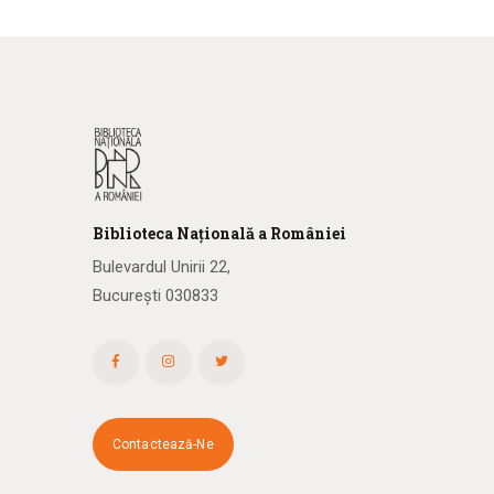
Biblioteca
N
ațională
a R
omâniei
Bulevardul Unirii 22,
București 030833
Contactează-Ne