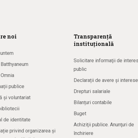
re noi
Transparență
instituțională
suntem
Solicitare informaţii de intere
a Batthyaneum
public
a Omnia
Declarații de avere și interese
ații publice
Drepturi salariale
ă și voluntariat
Bilanțuri contabile
bibliotecii
Buget
 de identitate
Achiziţii publice. Anunţuri de
ație privind organizarea și
închiriere