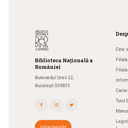
Desp
Cine 
Biblioteca
N
ațională
a
Filial
R
omâniei
Filial
Bulevardul Unirii 22,
Inform
București 030833
Carier
Turul 
Manual
Legisl
Contactează-Ne