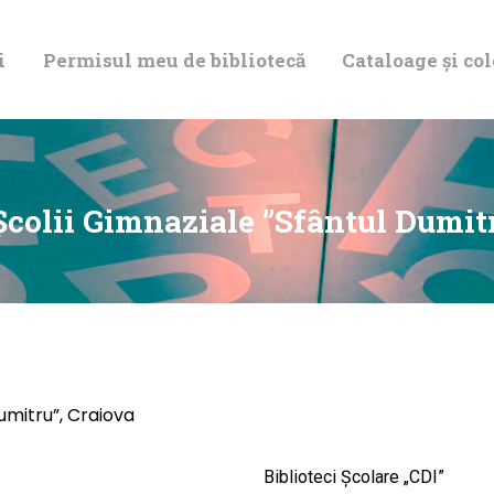
DESPRE NOI
i
Permisul meu de bibliotecă
Cataloage și col
PERMISUL MEU
DE BIBLIOTECĂ
CATALOAGE ȘI
Școlii Gimnaziale ”Sfântul Dumit
COLECȚII
BIBLIOTECA
DIGITALĂ
Dumitru”, Craiova
EVENIMENTE
Biblioteci Școlare „CDI”