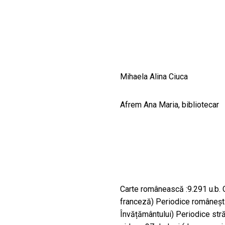
CULTURALE
SPAȚII
NOUTĂȚI
Mihaela Alina Ciuca
Afrem Ana Maria, bibliotecar
Carte românească :9.291 u.b. 
franceză) Periodice româneşti 
Învățământului) Periodice stră