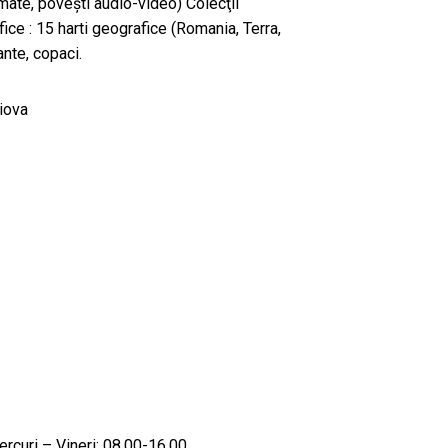
mate, povești audio-video) Colecţii
fice : 15 harti geografice (Romania, Terra,
ante, copaci.
aiova
ercuri – Vineri: 08.00-16.00