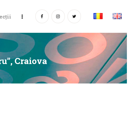
ecții
ru”, Craiova