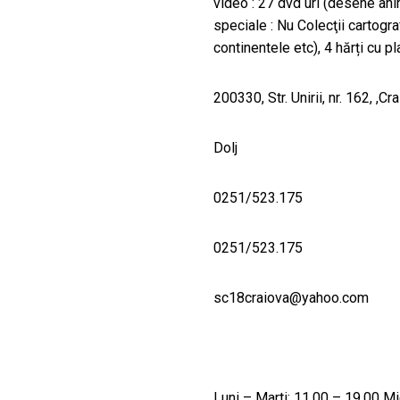
video : 27 dvd uri (desene ani
speciale : Nu Colecţii cartogra
continentele etc), 4 hărți cu pl
200330, Str. Unirii, nr. 162, ,Cr
Dolj
0251/523.175
0251/523.175
sc18craiova@yahoo.com
Luni – Marti: 11.00 – 19.00 Mi