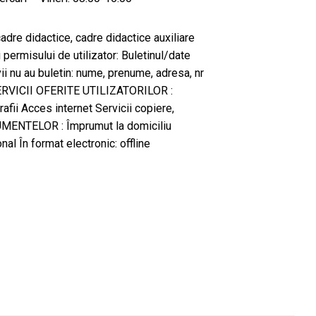
 cadre didactice, cadre didactice auxiliare
ermisului de utilizator: Buletinul/date
ii nu au buletin: nume, prenume, adresa, nr
SERVICII OFERITE UTILIZATORILOR :
rafii Acces internet Servicii copiere,
ENTELOR : Împrumut la domiciliu
al În format electronic: offline