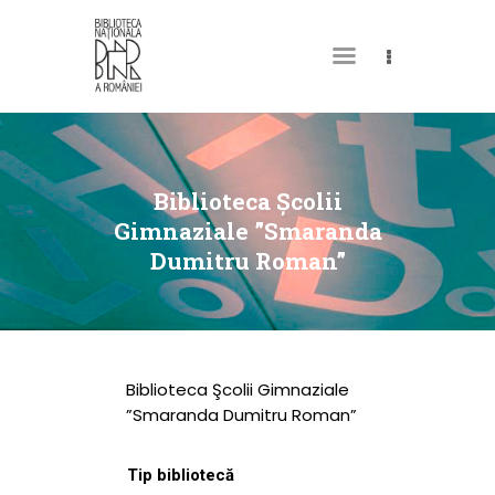
DESPRE NOI
PERMISUL MEU DE
Biblioteca Şcolii
BIBLIOTECĂ
Gimnaziale ”Smaranda
Dumitru Roman”
CATALOAGE ȘI
COLECȚII
BIBLIOTECA DIGITALĂ
EVENIMENTE
Biblioteca Şcolii Gimnaziale
CULTURALE
”Smaranda Dumitru Roman”
SPAȚII
Tip bibliotecă
NOUTĂȚI