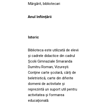
Mărgărit, bibliotecari
Anul înființării
Istoric
Biblioteca este utilizată de elevii
şi cadrele didactice din cadrul
Şcolii Gimnaziale Smaranda
Dumitru Roman, Vizureşti.
Conţine carte şcolară, cărţi de
beletristică, carte din diferite
domenii de activitate şi
reprezintă un suport util pentru
activitatea şi formarea
educaţională.