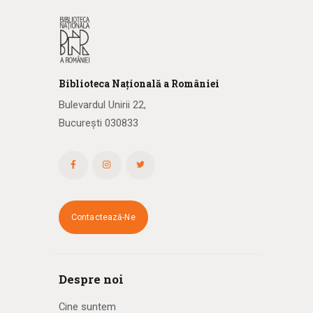
Biblioteca
N
ațională
a R
omâniei
Bulevardul Unirii 22,
București 030833
Contactează-Ne
Despre noi
Cine suntem