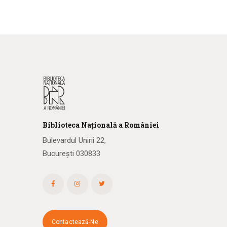
Biblioteca
N
ațională
a R
omâniei
Bulevardul Unirii 22,
București 030833
Contactează-Ne