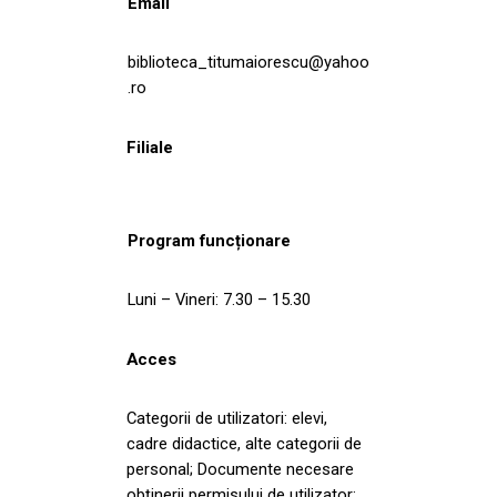
Email
biblioteca_titumaiorescu@yahoo
.ro
Filiale
Program funcționare
Luni – Vineri: 7.30 – 15.30
Acces
Categorii de utilizatori: elevi,
cadre didactice, alte categorii de
personal; Documente necesare
obţinerii permisului de utilizator: