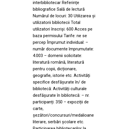
interbibliotecar Referințe
bibliografice Sală de lectură
Numărul de locuri: 30 Utilizarea și
utilizatorii bibliotecii Total
utilizatori înscriși: 600 Acces pe
baza permisului Tarife: ne se
percep Împrumut individual: –
număr documente împrumutate:
4.003 – domenii solicitate:
literatură română, literatură
pentru copii, dicționare,
geografie, istorie etc. Activități
specifice desfășurate în/ de
bibliotecă: Activități culturale
desfășurate în bibliotecă: – nr.
participanți: 350 – expoziții de
carte,
șezători/concursuri/medalioane
literare, serbări școlare etc.
Participarea bibliotecarilor la