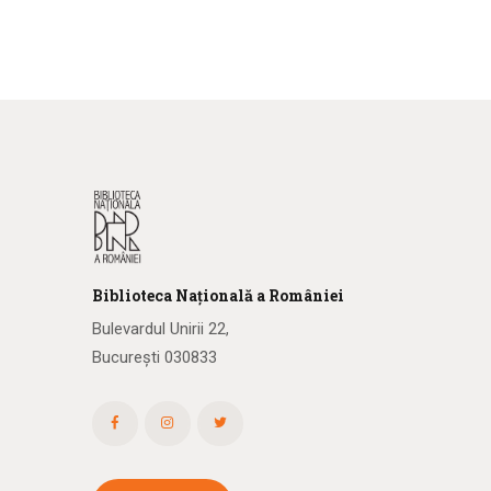
Biblioteca
N
ațională
a R
omâniei
Bulevardul Unirii 22,
București 030833