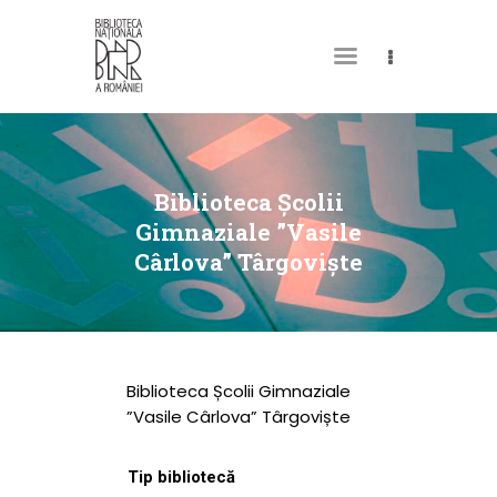
DESPRE NOI
PERMISUL MEU DE
Biblioteca Școlii
BIBLIOTECĂ
Gimnaziale ”Vasile
Cârlova” Târgoviște
CATALOAGE ȘI
COLECȚII
BIBLIOTECA DIGITALĂ
EVENIMENTE
Biblioteca Școlii Gimnaziale
CULTURALE
”Vasile Cârlova” Târgoviște
SPAȚII
Tip bibliotecă
NOUTĂȚI