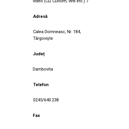
video (CD, CDRom, vinil etc.) 7
Adresă
Calea Domneasc, Nr. 184,
Târgoviște
Județ
Dambovita
Telefon
0245/640.238
Fax