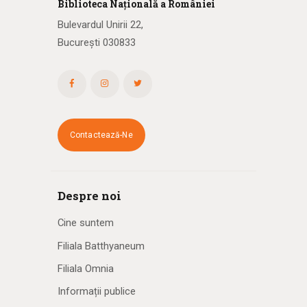
Biblioteca
N
ațională
a R
omâniei
Bulevardul Unirii 22,
București 030833
Contactează-Ne
Despre noi
Cine suntem
Filiala Batthyaneum
Filiala Omnia
Informații publice