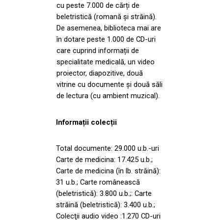
cu peste 7.000 de cărți de
beletristică (romană și străină).
De asemenea, biblioteca mai are
în dotare peste 1.000 de CD-uri
care cuprind informații de
specialitate medicală, un video
proiector, diapozitive, două
vitrine cu documente și două săli
de lectura (cu ambient muzical).
Informații colecții
Total documente: 29.000 u.b.-uri
Carte de medicina: 17.425 u.b.;
Carte de medicina (în lb. străină):
31 u.b.; Carte românească
(beletristică): 3.800 u.b.;: Carte
străină (beletristică): 3.400 u.b.;
Colecţii audio video :1.270 CD-uri