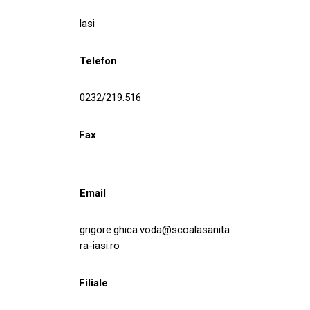
Iasi
Telefon
0232/219.516
Fax
Email
grigore.ghica.voda@scoalasanita
ra-iasi.ro
Filiale