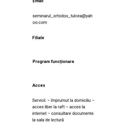
Email
seminarul_ortodox_tulcea@yah
oo.com
Filiale
Program funcționare
Acces
Servicii: – împrumut la domiciliu –
acces liber la raft – acces la
internet – consultare documente
la sala de lectură