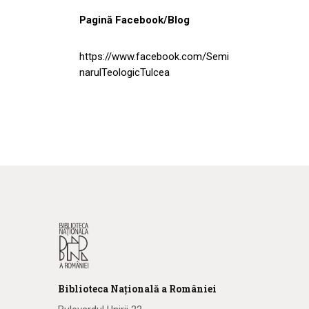
Pagină Facebook/Blog
https://www.facebook.com/Semi
narulTeologicTulcea
Biblioteca
N
ațională
a R
omâniei