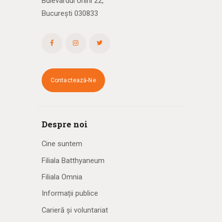
Bulevardul Unirii 22,
București 030833
Contactează-Ne
Despre noi
Cine suntem
Filiala Batthyaneum
Filiala Omnia
Informații publice
Carieră și voluntariat