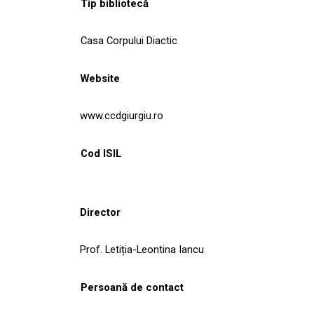
Tip bibliotecă
Casa Corpului Diactic
Website
www.ccdgiurgiu.ro
Cod ISIL
Director
Prof. Letiția-Leontina Iancu
Persoană de contact