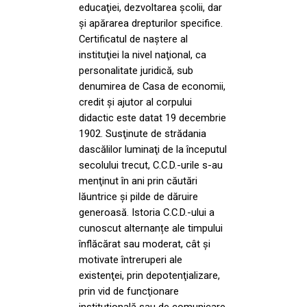
educaţiei, dezvoltarea şcolii, dar
şi apărarea drepturilor specifice.
Certificatul de naştere al
instituţiei la nivel naţional, ca
personalitate juridică, sub
denumirea de Casa de economii,
credit şi ajutor al corpului
didactic este datat 19 decembrie
1902. Susţinute de strădania
dascălilor luminaţi de la începutul
secolului trecut, C.C.D.-urile s-au
menţinut în ani prin căutări
lăuntrice şi pilde de dăruire
generoasă. Istoria C.C.D.-ului a
cunoscut alternanțe ale timpului
înflăcărat sau moderat, cât şi
motivate întreruperi ale
existenţei, prin depotenţializare,
prin vid de funcţionare
instituţională sau de comunicare.