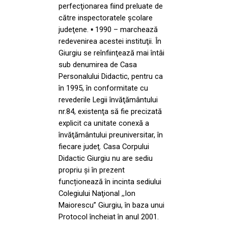
perfecţionarea fiind preluate de
către inspectoratele şcolare
judeţene. ▪ 1990 – marchează
redevenirea acestei instituţii. În
Giurgiu se reînfiinţează mai întâi
sub denumirea de Casa
Personalului Didactic, pentru ca
în 1995, în conformitate cu
revederile Legii învăţământului
nr.84, existenţa să fie precizată
explicit ca unitate conexă a
învăţământului preuniversitar, în
fiecare judeţ. Casa Corpului
Didactic Giurgiu nu are sediu
propriu şi în prezent
funcționează în incinta sediului
Colegiului Naţional ,,Ion
Maiorescu” Giurgiu, în baza unui
Protocol încheiat în anul 2001.