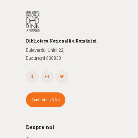
Biblioteca
N
ațională
a R
omâniei
Bulevardul Unirii 22,
București 030833
Contactează-Ne
Despre noi