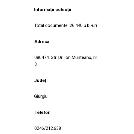
Informații colecții
Total documente: 26.440 u.b.-uri
Adresă
080474, Str. Dr. Ion Munteanu, nr.
3
Județ
Giurgiu
Telefon
0246/212.638