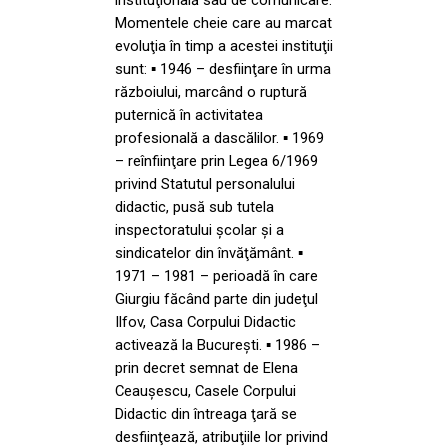
Momentele cheie care au marcat
evoluţia în timp a acestei instituţii
sunt: ▪ 1946 – desfiinţare în urma
războiului, marcând o ruptură
puternică în activitatea
profesională a dascălilor. ▪ 1969
– reînfiinţare prin Legea 6/1969
privind Statutul personalului
didactic, pusă sub tutela
inspectoratului şcolar şi a
sindicatelor din învăţământ. ▪
1971 – 1981 – perioadă în care
Giurgiu făcând parte din judeţul
Ilfov, Casa Corpului Didactic
activează la Bucureşti. ▪ 1986 –
prin decret semnat de Elena
Ceauşescu, Casele Corpului
Didactic din întreaga ţară se
desfiinţează, atribuţiile lor privind