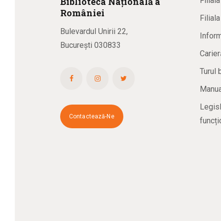
Biblioteca
N
ațională
a
Filial
R
omâniei
Filial
Bulevardul Unirii 22,
Inform
București 030833
Carier
Turul 
Manual
Legisl
Contactează-Ne
funcți