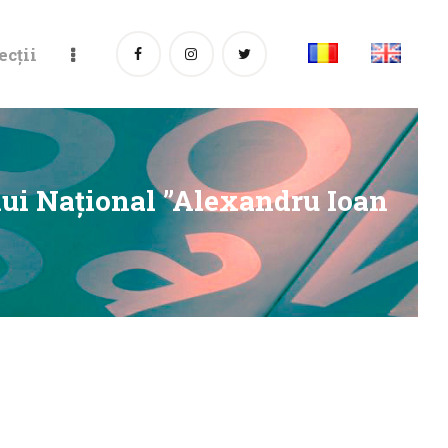
ecții
lui Național ”Alexandru Ioan