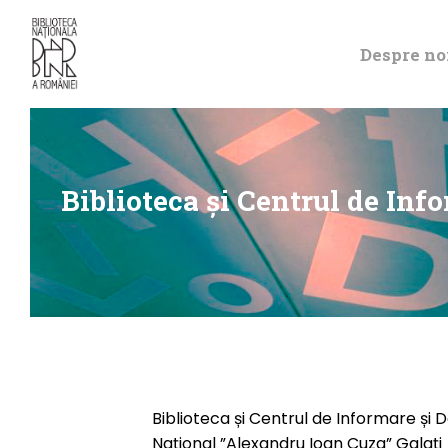
Despre no
Biblioteca și Centrul de In
Biblioteca și Centrul de Informare și 
Național ”Alexandru Ioan Cuza” Galați