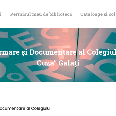
DESPRE NOI
i
Permisul meu de bibliotecă
Cataloage și col
PERMISUL MEU
DE BIBLIOTECĂ
CATALOAGE ȘI
formare și Documentare al Colegiu
COLECȚII
Cuza” Galați
BIBLIOTECA
DIGITALĂ
EVENIMENTE
Documentare al Colegiului