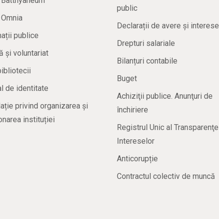
a Batthyaneum
public
a Omnia
Declarații de avere și interese
ații publice
Drepturi salariale
ă și voluntariat
Bilanțuri contabile
bibliotecii
Buget
 de identitate
Achiziţii publice. Anunţuri de
ație privind organizarea și
închiriere
onarea instituției
Registrul Unic al Transparenţe
Intereselor
Anticorupție
Contractul colectiv de muncă