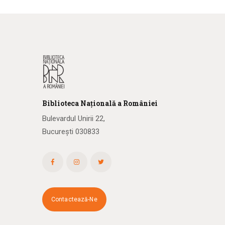
Biblioteca
N
ațională
a R
omâniei
Bulevardul Unirii 22,
București 030833
Contactează-Ne