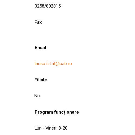
0258/802815
Fax
Email
larisa.firtat@uab.ro
Filiale
Nu
Program funcționare
Luni- Vineri: 8-20