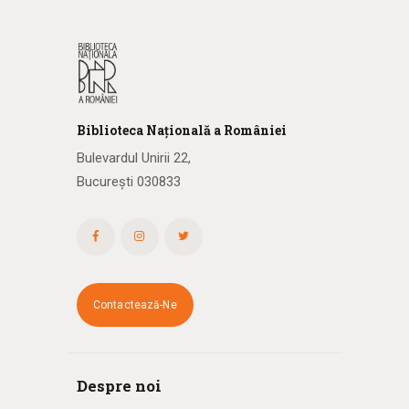
Biblioteca
N
ațională
a R
omâniei
Bulevardul Unirii 22,
București 030833
Contactează-Ne
Despre noi