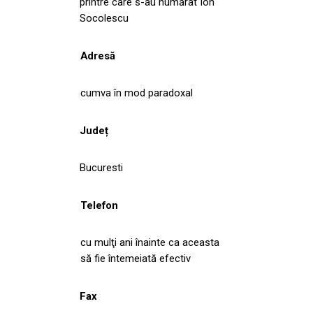
printre care s-au numărat Ion
Socolescu
Adresă
cumva în mod paradoxal
Județ
Bucuresti
Telefon
cu mulţi ani înainte ca aceasta
să fie întemeiată efectiv
Fax