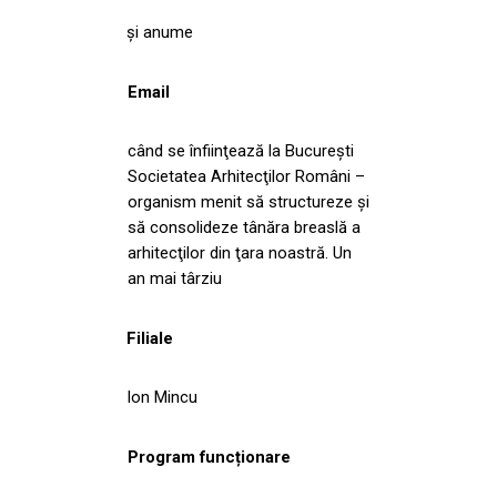
şi anume
Email
când se înfiinţează la Bucureşti
Societatea Arhitecţilor Români –
organism menit să structureze şi
să consolideze tânăra breaslă a
arhitecţilor din ţara noastră. Un
an mai târziu
Filiale
Ion Mincu
Program funcționare