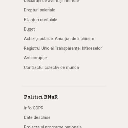
Declarații de avere și interese
Drepturi salariale
Bilanțuri contabile
Buget
Achiziţii publice. Anunţuri de închiriere
Registrul Unic al Transparenţei Intereselor
Anticorupție
Contractul colectiv de muncă
Politici BNaR
Info GDPR
Date deschise
Proiecte și programe naționale