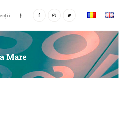
ecții
ia Mare