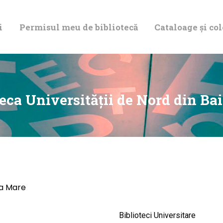
DESPRE NOI
i
Permisul meu de bibliotecă
Cataloage și col
PERMISUL MEU
DE BIBLIOTECĂ
CATALOAGE ȘI
teca Universităţii de Nord din Ba
COLECȚII
BIBLIOTECA
DIGITALĂ
ia Mare
EVENIMENTE
Biblioteci Universitare