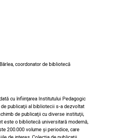
 Bârlea, coordonator de bibliotecă
ată cu înfiinţarea Institutului Pedagogic
de publicaţii al bibliotecii s-a dezvoltat
 schimb de publicaţii cu diverse instituţii,
ent este o bibliotecă universitară modernă,
este 200.000 volume şi periodice, care
e de interes. Colecţia de publicaţii