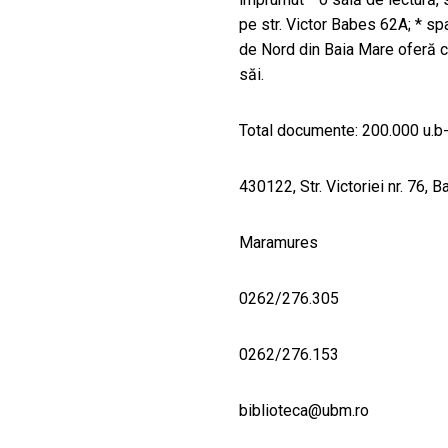
pe str. Victor Babes 62A; * spa
de Nord din Baia Mare oferă co
săi.
Total documente: 200.000 u.b-
430122, Str. Victoriei nr. 76, 
Maramures
0262/276.305
0262/276.153
biblioteca@ubm.ro