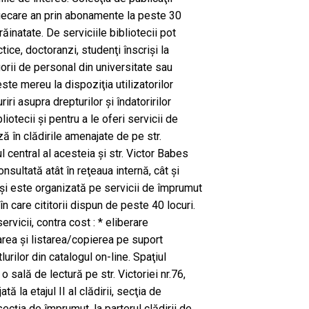
iecare an prin abonamente la peste 30
străinatate. De serviciile bibliotecii pot
tice, doctoranzi, studenţi înscrişi la
orii de personal din universitate sau
 este mereu la dispoziţia utilizatorilor
iri asupra drepturilor şi îndatoririlor
liotecii şi pentru a le oferi servicii de
ză în clădirile amenajate de pe str.
l central al acesteia şi str. Victor Babes
nsultată atât în reţeaua internă, cât şi
 şi este organizată pe servicii de împrumut
 în care cititorii dispun de peste 40 locuri.
ervicii, contra cost : * eliberare
ctarea şi listarea/copierea pe suport
tlurilor din catalogul on-line. Spaţiul
o sală de lectură pe str. Victoriei nr.76,
ă la etajul II al clădirii, secţia de
ecţia de împrumut, la parterul clădirii de