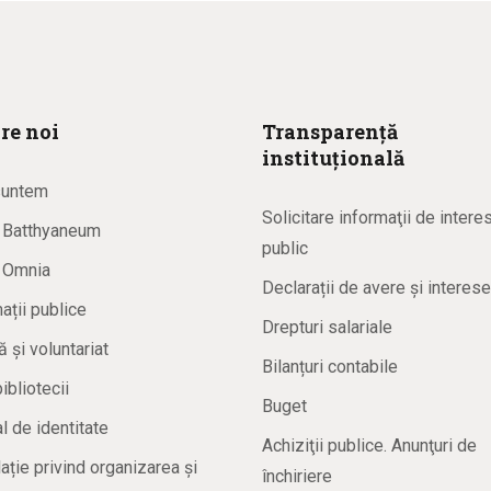
re noi
Transparență
instituțională
suntem
Solicitare informaţii de intere
a Batthyaneum
public
a Omnia
Declarații de avere și interese
ații publice
Drepturi salariale
ă și voluntariat
Bilanțuri contabile
bibliotecii
Buget
 de identitate
Achiziţii publice. Anunţuri de
ație privind organizarea și
închiriere