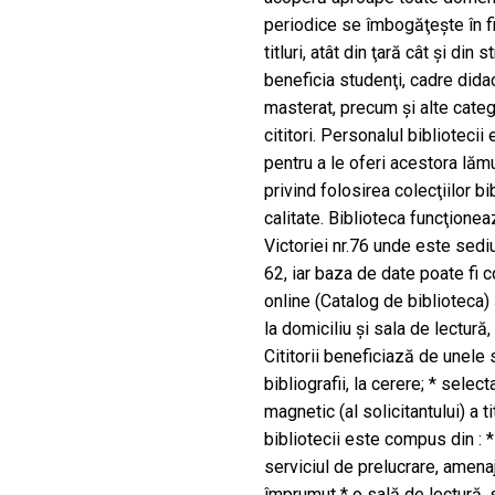
periodice se îmbogăţeşte în f
titluri, atât din ţară cât şi din 
beneficia studenţi, cadre didac
masterat, precum şi alte categ
cititori. Personalul bibliotecii
pentru a le oferi acestora lămur
privind folosirea colecţiilor bib
calitate. Biblioteca funcţionea
Victoriei nr.76 unde este sediu
62, iar baza de date poate fi co
online (Catalog de biblioteca)
la domiciliu şi sala de lectură,
Cititorii beneficiază de unele s
bibliografii, la cerere; * sele
magnetic (al solicitantului) a ti
bibliotecii este compus din : * 
serviciul de prelucrare, amenajat
împrumut * o sală de lectură, s