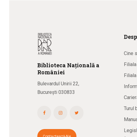
Desp
Cine 
Biblioteca
N
ațională
a
Filial
R
omâniei
Filial
Bulevardul Unirii 22,
Inform
București 030833
Carier
Turul 
Manual
Legisl
Contactează-Ne