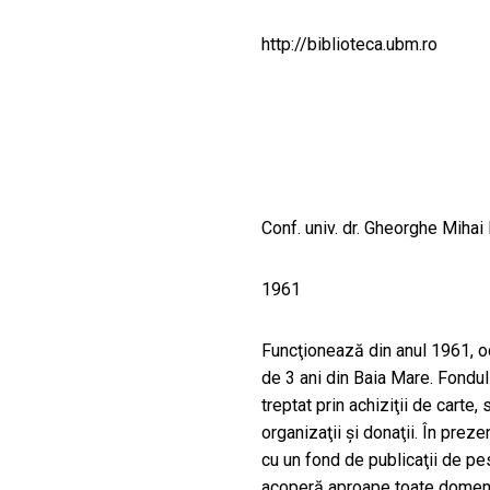
CULTURALE
http://biblioteca.ubm.ro
SPAȚII
NOUTĂȚI
Conf. univ. dr. Gheorghe Mihai
1961
Funcţionează din anul 1961, od
de 3 ani din Baia Mare. Fondul 
treptat prin achiziţii de carte,
organizaţii şi donaţii. În prez
cu un fond de publicaţii de p
acoperă aproape toate domeniil