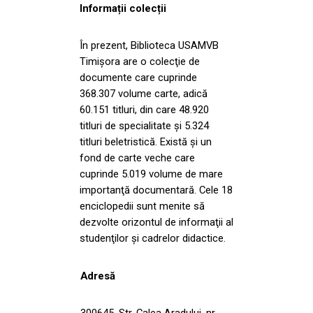
Informații colecții
În prezent, Biblioteca USAMVB
Timişora are o colecţie de
documente care cuprinde
368.307 volume carte, adică
60.151 titluri, din care 48.920
titluri de specialitate şi 5.324
titluri beletristică. Există şi un
fond de carte veche care
cuprinde 5.019 volume de mare
importanţă documentară. Cele 18
enciclopedii sunt menite să
dezvolte orizontul de informaţii al
studenţilor şi cadrelor didactice.
Adresă
300645, Str. Calea Aradului, nr