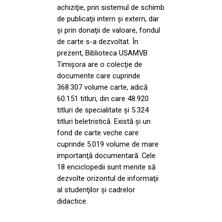
achiziţie, prin sistemul de schimb
de publicaţii intern şi extern, dar
şi prin donaţii de valoare, fondul
de carte s-a dezvoltat. În
prezent, Biblioteca USAMVB
Timişora are o colecţie de
documente care cuprinde
368.307 volume carte, adică
60.151 titluri, din care 48.920
titluri de specialitate şi 5.324
titluri beletristică. Există şi un
fond de carte veche care
cuprinde 5.019 volume de mare
importanţă documentară. Cele
18 enciclopedii sunt menite să
dezvolte orizontul de informaţii
al studenţilor şi cadrelor
didactice.