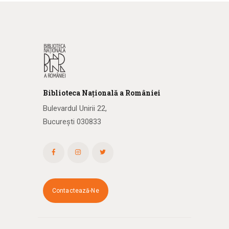
Biblioteca
N
ațională
a R
omâniei
Bulevardul Unirii 22,
București 030833
Contactează-Ne