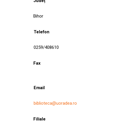
Județ
Bihor
Telefon
0259/408610
Fax
Email
biblioteca@uoradea.ro
Filiale