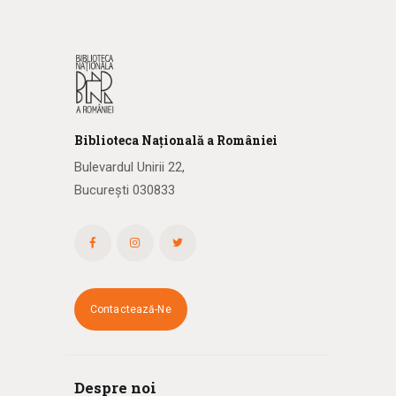
Biblioteca
N
ațională
a R
omâniei
Bulevardul Unirii 22,
București 030833
Contactează-Ne
Despre noi