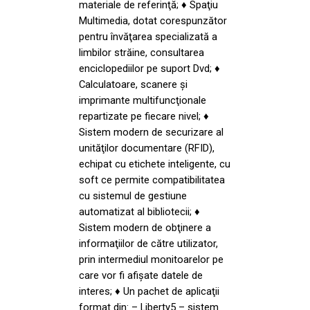
materiale de referinţă; ♦ Spaţiu
Multimedia, dotat corespunzător
pentru învăţarea specializată a
limbilor străine, consultarea
enciclopediilor pe suport Dvd; ♦
Calculatoare, scanere şi
imprimante multifuncţionale
repartizate pe fiecare nivel; ♦
Sistem modern de securizare al
unităţilor documentare (RFID),
echipat cu etichete inteligente, cu
soft ce permite compatibilitatea
cu sistemul de gestiune
automatizat al bibliotecii; ♦
Sistem modern de obţinere a
informaţiilor de către utilizator,
prin intermediul monitoarelor pe
care vor fi afişate datele de
interes; ♦ Un pachet de aplicaţii
format din: – Liberty5 – sistem