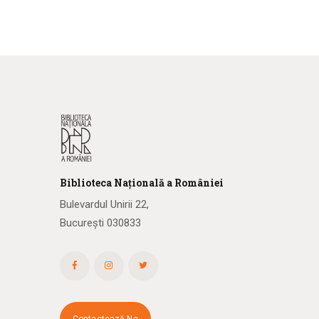
Biblioteca
N
ațională
a R
omâniei
Bulevardul Unirii 22,
București 030833