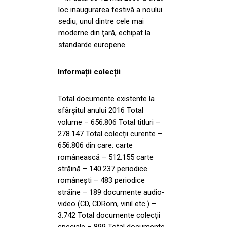
loc inaugurarea festivă a noului
sediu, unul dintre cele mai
moderne din ţară, echipat la
standarde europene.
Informații colecții
Total documente existente la
sfârșitul anului 2016 Total
volume – 656.806 Total titluri –
278.147 Total colecții curente –
656.806 din care: carte
românească – 512.155 carte
străină – 140.237 periodice
românești – 483 periodice
străine – 189 documente audio-
video (CD, CDRom, vinil etc.) –
3.742 Total documente colecții
speciale – 899 Total documente