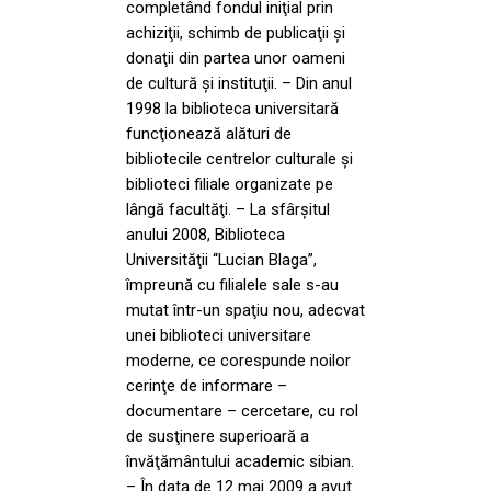
completând fondul iniţial prin
achiziţii, schimb de publicaţii şi
donaţii din partea unor oameni
de cultură şi instituţii. – Din anul
1998 la biblioteca universitară
funcţionează alături de
bibliotecile centrelor culturale şi
biblioteci filiale organizate pe
lângă facultăţi. – La sfârşitul
anului 2008, Biblioteca
Universităţii “Lucian Blaga”,
împreună cu filialele sale s-au
mutat într-un spaţiu nou, adecvat
unei biblioteci universitare
moderne, ce corespunde noilor
cerinţe de informare –
documentare – cercetare, cu rol
de susţinere superioară a
învăţământului academic sibian.
– În data de 12 mai 2009 a avut