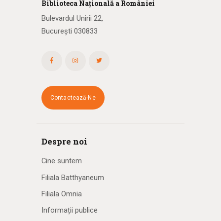
Biblioteca
N
ațională
a R
omâniei
Bulevardul Unirii 22,
București 030833
Contactează-Ne
Despre noi
Cine suntem
Filiala Batthyaneum
Filiala Omnia
Informații publice