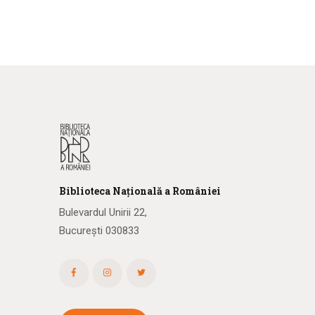
Biblioteca
N
ațională
a R
omâniei
Bulevardul Unirii 22,
București 030833