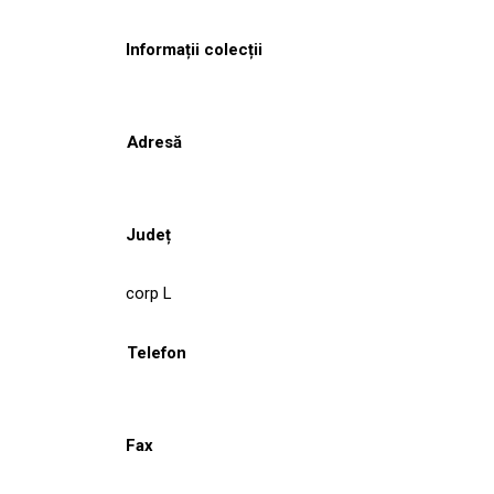
Informații colecții
Adresă
Județ
corp L
Telefon
Fax