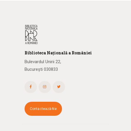
Biblioteca
N
ațională
a R
omâniei
Bulevardul Unirii 22,
București 030833
Contactează-Ne