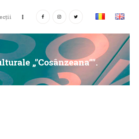
ecții
Culturale „”Cosânzeana””.