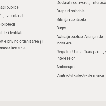
Declarații de avere și interese
ații publice
Drepturi salariale
ă și voluntariat
Bilanțuri contabile
bibliotecii
Buget
 de identitate
Achiziţii publice. Anunţuri de
ație privind organizarea și
închiriere
onarea instituției
Registrul Unic al Transparenţe
Intereselor
Anticorupție
Contractul colectiv de muncă