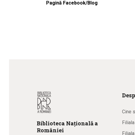
Pagină Facebook/Blog
Desp
Cine 
Biblioteca
N
ațională
a
Filial
R
omâniei
Filial