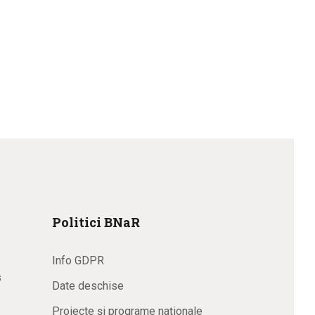
Politici BNaR
Info GDPR
s
Date deschise
Proiecte și programe naționale