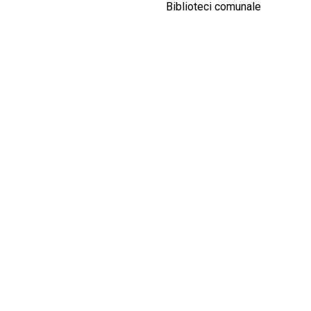
CULTURALE
Biblioteci comunale
SPAȚII
NOUTĂȚI