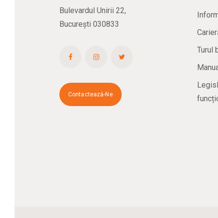
Bulevardul Unirii 22,
Inform
București 030833
Carier
Turul 
Manual
Legisl
Contactează-Ne
funcți