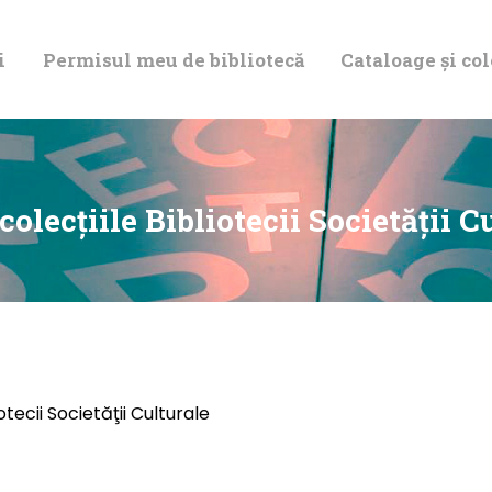
DESPRE NOI
i
Permisul meu de bibliotecă
Cataloage și col
PERMISUL MEU
DE BIBLIOTECĂ
CATALOAGE ȘI
colecţiile Bibliotecii Societăţii 
COLECȚII
BIBLIOTECA
DIGITALĂ
otecii Societăţii Culturale
EVENIMENTE