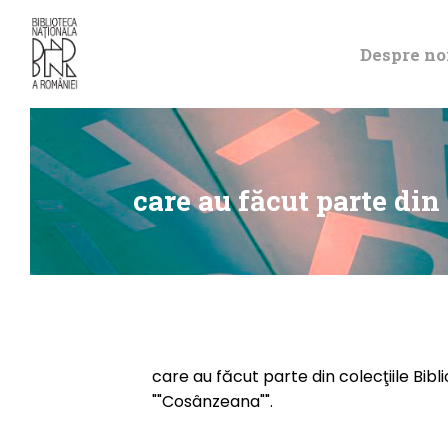
Despre no
care au făcut parte din 
care au făcut parte din colecţiile Bibli
""Cosânzeana"".