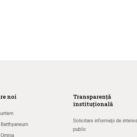
re noi
Transparență
instituțională
suntem
Solicitare informaţii de intere
a Batthyaneum
public
a Omnia