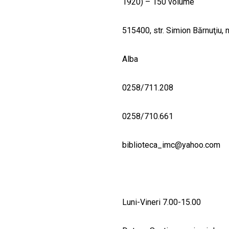
1920) – 150 volume
515400, str. Simion Bărnuţiu, nr
Alba
0258/711.208
0258/710.661
biblioteca_imc@yahoo.com
Luni-Vineri 7.00-15.00