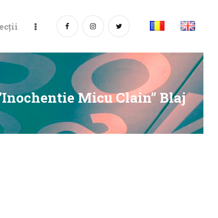
ecții
”Inochentie Micu Clain” Blaj