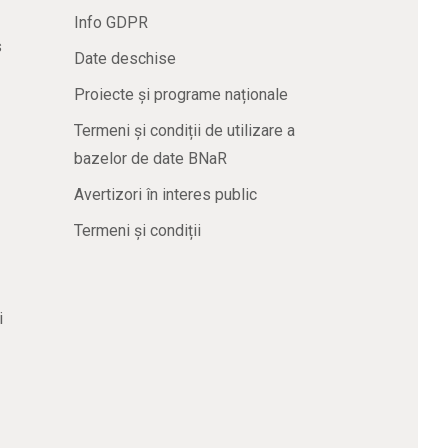
Info GDPR
s
Date deschise
Proiecte și programe naționale
Termeni și condiții de utilizare a
bazelor de date BNaR
Avertizori în interes public
Termeni și condiții
i