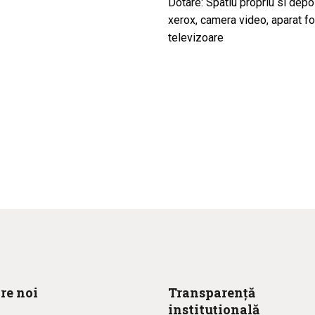
Dotare: Spatiu propriu si depo
xerox, camera video, aparat f
televizoare
re noi
Transparență
instituțională