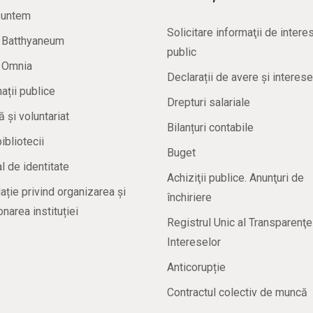
suntem
Solicitare informaţii de intere
a Batthyaneum
public
a Omnia
Declarații de avere și interese
ații publice
Drepturi salariale
ă și voluntariat
Bilanțuri contabile
bibliotecii
Buget
 de identitate
Achiziţii publice. Anunţuri de
ație privind organizarea și
închiriere
onarea instituției
Registrul Unic al Transparenţe
Intereselor
Anticorupție
Contractul colectiv de muncă