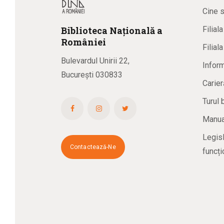
Cine 
Biblioteca
N
ațională
a
Filial
R
omâniei
Filial
Bulevardul Unirii 22,
Inform
București 030833
Carier
Turul 
Manual
Legisl
Contactează-Ne
funcți