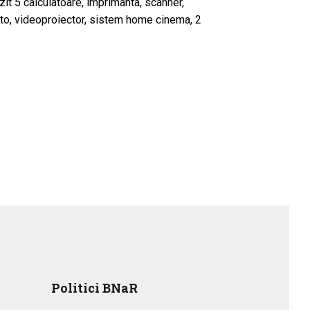
zit 5 calculatoare, imprimanta, scanner,
oto, videoproiector, sistem home cinema, 2
Politici BNaR