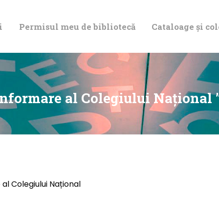
DESPRE NOI
i
Permisul meu de bibliotecă
Cataloage și col
PERMISUL MEU
DE BIBLIOTECĂ
CATALOAGE ȘI
nformare al Colegiului Național 
COLECȚII
BIBLIOTECA
DIGITALĂ
l Colegiului Național
EVENIMENTE