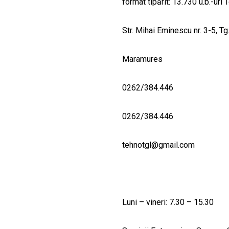
format tipărit: 13.730 u.b.-uri
Str. Mihai Eminescu nr. 3-5, T
Maramures
0262/384.446
0262/384.446
tehnotgl@gmail.com
Luni – vineri: 7.30 – 15.30