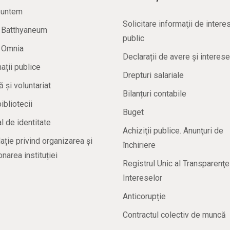
suntem
Solicitare informaţii de intere
a Batthyaneum
public
a Omnia
Declarații de avere și interese
ații publice
Drepturi salariale
ă și voluntariat
Bilanțuri contabile
bibliotecii
Buget
 de identitate
Achiziţii publice. Anunţuri de
ație privind organizarea și
închiriere
onarea instituției
Registrul Unic al Transparenţe
Intereselor
Anticorupție
Contractul colectiv de muncă