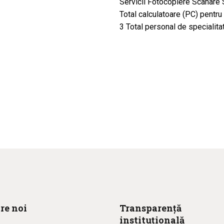
Servicii Fotocopiere Scanare S
Total calculatoare (PC) pentru u
3 Total personal de specialita
re noi
Transparență
instituțională