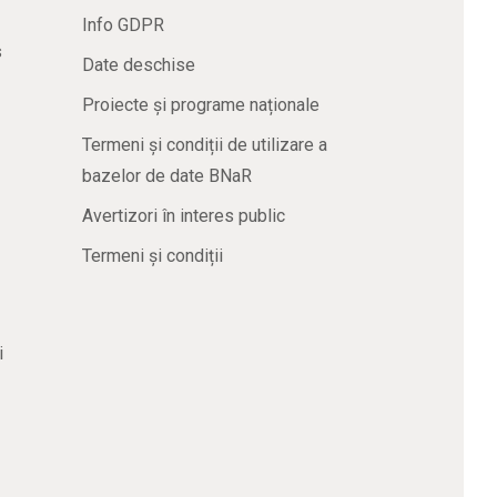
Info GDPR
s
Date deschise
Proiecte și programe naționale
Termeni și condiții de utilizare a
bazelor de date BNaR
Avertizori în interes public
Termeni și condiții
i