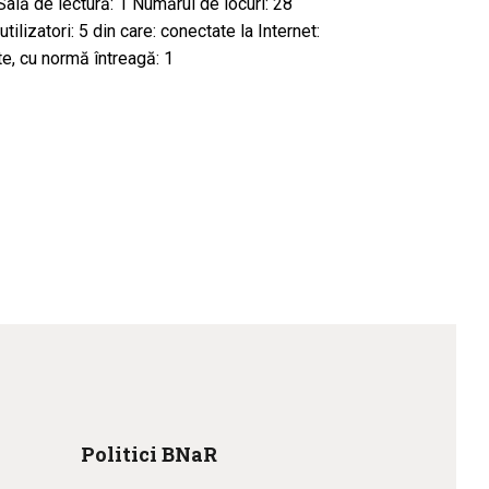
ală de lectură: 1 Numărul de locuri: 28
tilizatori: 5 din care: conectate la Internet:
te, cu normă întreagă: 1
Politici BNaR