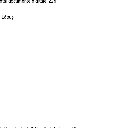
 Total documente digitale: 225
g. Lăpuș