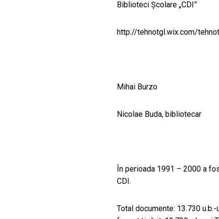
CULTURALE
Biblioteci Școlare „CDI”
SPAȚII
http://tehnotgl.wix.com/tehn
NOUTĂȚI
Mihai Burzo
Nicolae Buda, bibliotecar
În perioada 1991 – 2000 a fost
CDI.
Total documente: 13.730 u.b.-u