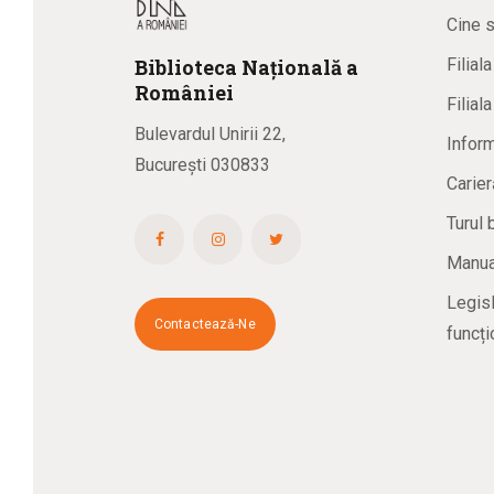
Cine 
Biblioteca
N
ațională
a
Filial
R
omâniei
Filial
Bulevardul Unirii 22,
Inform
București 030833
Carier
Turul 
Manual
Legisl
Contactează-Ne
funcți