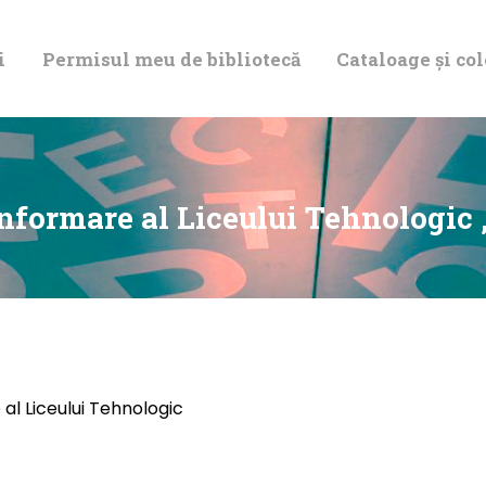
DESPRE NOI
i
Permisul meu de bibliotecă
Cataloage și col
PERMISUL MEU
DE BIBLIOTECĂ
CATALOAGE ȘI
nformare al Liceului Tehnologic „
COLECȚII
BIBLIOTECA
DIGITALĂ
al Liceului Tehnologic
EVENIMENTE