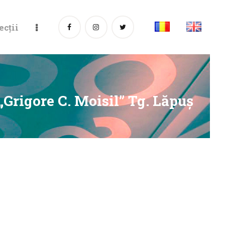
ecții
Grigore C. Moisil” Tg. Lăpuș